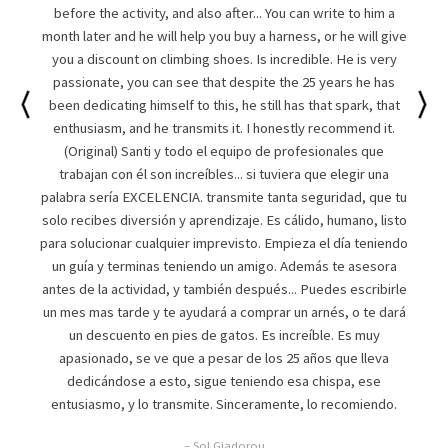
before the activity, and also after... You can write to him a
month later and he will help you buy a harness, or he will give
you a discount on climbing shoes. Is incredible. He is very
passionate, you can see that despite the 25 years he has
been dedicating himself to this, he still has that spark, that
enthusiasm, and he transmits it. I honestly recommend it.
(Original) Santi y todo el equipo de profesionales que
trabajan con él son increíbles... si tuviera que elegir una
palabra sería EXCELENCIA. transmite tanta seguridad, que tu
solo recibes diversión y aprendizaje. Es cálido, humano, listo
para solucionar cualquier imprevisto. Empieza el día teniendo
un guía y terminas teniendo un amigo. Además te asesora
antes de la actividad, y también después... Puedes escribirle
un mes mas tarde y te ayudará a comprar un arnés, o te dará
un descuento en pies de gatos. Es increíble. Es muy
apasionado, se ve que a pesar de los 25 años que lleva
dedicándose a esto, sigue teniendo esa chispa, ese
entusiasmo, y lo transmite. Sinceramente, lo recomiendo.
– Sol Giadorou